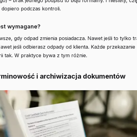
go) – brak jednego podpisu to błąd formalny. I niestety, cz
dopiero podczas kontroli.
est wymagane?
sze, gdy odpad zmienia posiadacza. Nawet jeśli to tylko t
awet jeśli odbierasz odpady od klienta. Każde przekazani
ii tak. W praktyce bywa z tym różnie.
erminowość i archiwizacja dokumentów