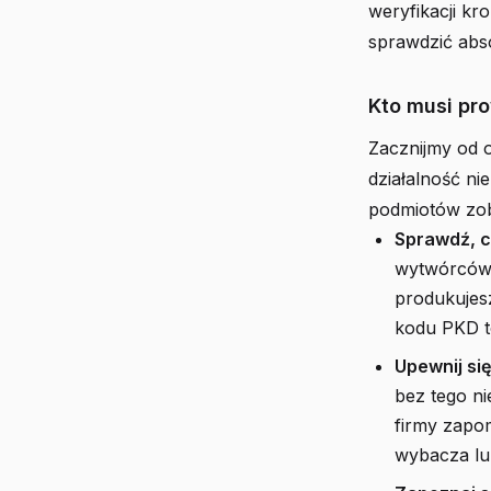
weryfikacji k
sprawdzić abs
Kto musi pr
Zacznijmy od o
działalność ni
podmiotów zob
Sprawdź, c
wytwórców o
produkujes
kodu PKD t
Upewnij si
bez tego n
firmy zapo
wybacza lu