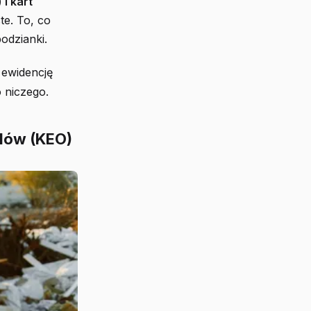
i kart
te. To, co
odzianki.
 ewidencję
 niczego.
adów (KEO)