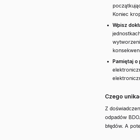
początkując
Koniec kro
Wpisz dokł
jednostkach
wytworzenia
konsekwenc
Pamiętaj o
elektronic
elektronicz
Czego unika
Z doświadczeni
odpadów BDO. 
błędów. A pote