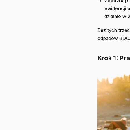
Zapoznaj s
ewidencji 
działało w 
Bez tych trzec
odpadów BDO. J
Krok 1: P