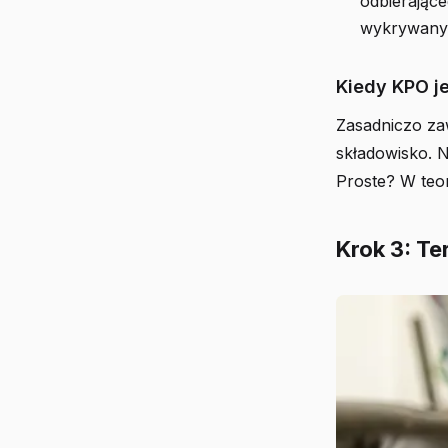
odbierające
wykrywany 
Kiedy KPO j
Zasadniczo zaw
składowisko. N
Proste? W teor
Krok 3: T