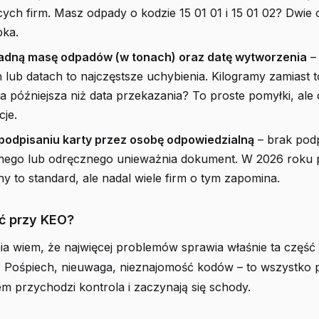
ych firm. Masz odpady o kodzie 15 01 01 i 15 01 02? Dwie 
pka.
adną masę odpadów (w tonach) oraz datę wytworzenia
–
 lub datach to najczęstsze uchybienia. Kilogramy zamiast 
 późniejsza niż data przekazania? To proste pomyłki, ale
je.
 podpisaniu karty przez osobę odpowiedzialną
– brak pod
znego lub odręcznego unieważnia dokument. W 2026 roku 
ny to standard, ale nadal wiele firm o tym zapomina.
ć przy KEO?
a wiem, że najwięcej problemów sprawia właśnie ta część 
Pośpiech, nieuwaga, nieznajomość kodów – to wszystko 
m przychodzi kontrola i zaczynają się schody.