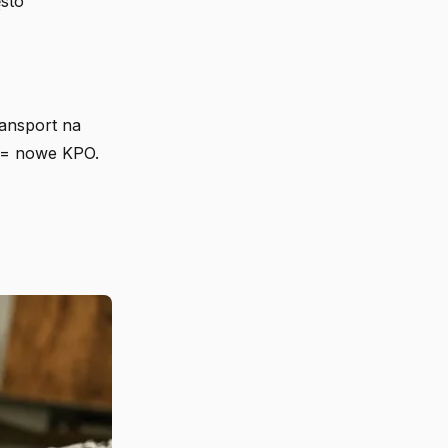
ęsto
ransport na
e = nowe KPO.