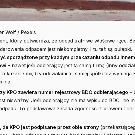
er Wolf / Pexels
t, który potwierdza, że odpad trafił we właściwe ręce. Be
arowania odpadem jest niekompletny. I tu też są pułapki.
być sporządzone przy każdym przekazaniu odpadu inne
owi
– nawet jeśli odbierający jest tą samą firmą (inny oddział
zekazanie między oddziałami tej samej spółki też wymaga 
mina.
zy KPO zawiera numer rejestrowy BDO odbierającego
– 
est nieważny. Jeśli odbierający nie ma wpisu do BDO, nie
odpadu. To podstawowa zasada zgodności z prawem och
.
, że KPO jest podpisane przez obie strony
(przekazująceg