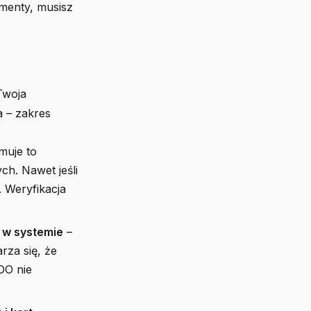
umenty, musisz
Twoja
a – zakres
muje to
h. Nawet jeśli
 Weryfikacja
o w systemie
–
rza się, że
DO nie