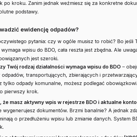
rok po kroku. Zanim jednak weźmiesz się za konkretne dok
olutne podstawy.
owadzić ewidencję odpadów?
czywistego pytania: czy w ogóle musisz to robić? Bo jeśli 
e wymaga wpisu do BDO, cała reszta jest zbędna. Ale uwag
owiązanych jest szeroki.
zy Twój rodzaj działalności wymaga wpisu do BDO
– obej
dpadów, transportujących, zbierających i przetwarzającyc
z tylko odpady komunalne, możesz podlegać obowiązkowi.
o pierwszy krok.
ę, że masz aktywny wpis w rejestrze BDO i aktualne kont
ie wygenerujesz dokumentów. Brzmi banalnie? A jednak zda
minają o przedłużeniu wpisu lub zmianie danych. System B
k.