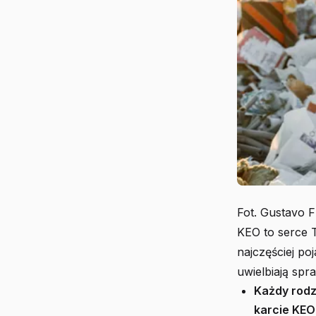
Fot. Gustavo F
KEO to serce T
najczęściej po
uwielbiają spr
Każdy rodz
karcie KEO