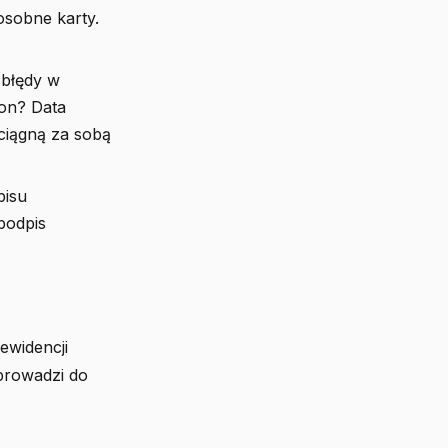
osobne karty.
 błędy w
ton? Data
 ciągną za sobą
pisu
podpis
ewidencji
prowadzi do