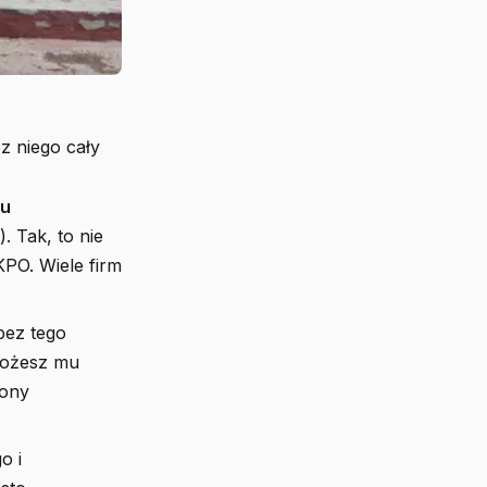
z niego cały
mu
). Tak, to nie
KPO. Wiele firm
bez tego
 możesz mu
rony
o i