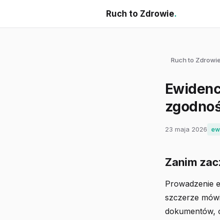
Ruch to Zdrowie
.
Ruch to Zdrowi
Ewidenc
zgodnoś
23 maja 2026
ew
Zanim zac
Prowadzenie ew
szczerze mówią
dokumentów, c