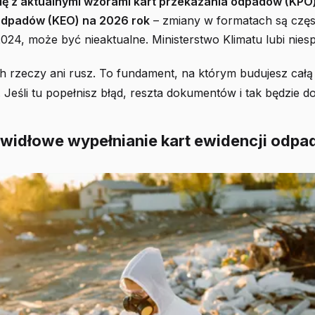
ię z aktualnymi wzorami kart przekazania odpadów (KPO) 
odpadów (KEO) na 2026 rok
– zmiany w formatach są częs
2024, może być nieaktualne. Ministerstwo Klimatu lubi niesp
h rzeczy ani rusz. To fundament, na którym budujesz całą
eśli tu popełnisz błąd, reszta dokumentów i tak będzie do
rawidłowe wypełnianie kart ewidencji odp