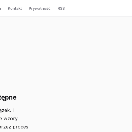
a
Kontakt
Prywatność
RSS
tępne
zek. I
we wzory
przez proces