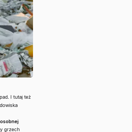
d. I tutaj też
odowiska
 osobnej
ty grzech