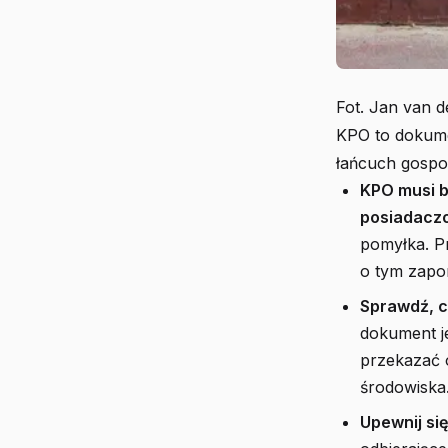
Fot. Jan van d
KPO to dokumen
łańcuch gospod
KPO musi 
posiadacz
pomyłka. Pr
o tym zapo
Sprawdź, c
dokument j
przekazać 
środowiska
Upewnij się