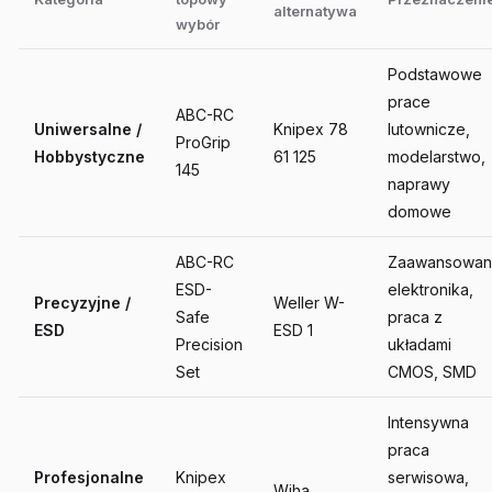
alternatywa
wybór
Podstawowe
prace
ABC-RC
Uniwersalne /
Knipex 78
lutownicze,
ProGrip
Hobbystyczne
61 125
modelarstwo,
145
naprawy
domowe
ABC-RC
Zaawansowan
ESD-
elektronika,
Precyzyjne /
Weller W-
Safe
praca z
ESD
ESD 1
Precision
układami
Set
CMOS, SMD
Intensywna
praca
Profesjonalne
Knipex
serwisowa,
Wiha