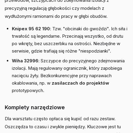
przewodów, szczypcach do zdejmowania izolacji z
precyzyjną regulacją głębokości czy modelach z
wydłużonymi ramionami do pracy w głębi obudów.
Knipex 95 62 190
: Tzw. "obcinaki do gwoździ". Ich siła i
trwałość są legendarne. Przecinają wszystko, od drutu
po wkręty, bez uszczerbku na ostrości. Niezbędne w
serwisie, gdzie trafiają się różne "niespodzianki".
Wiha 32996
: Szczypce do precyzyjnego zdejmowania
izolacji. Mają regulowany ogranicznik, który zapobiega
nacięciu żyły. Bezkonkurencyjne przy naprawach
okablowania, np. w
zasilaczach do projektów
prototypowych.
Komplety narzędziowe
Dla warsztatu często opłaca się kupić od razu zestaw.
Oszczędza to czasu i zwykle pieniędzy. Kluczowe jest tu