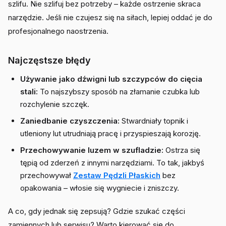
szlifu. Nie szlifuj bez potrzeby – każde ostrzenie skraca
narzędzie. Jeśli nie czujesz się na siłach, lepiej oddać je do
profesjonalnego naostrzenia.
Najczęstsze błędy
Używanie jako dźwigni lub szczypców do cięcia
stali:
To najszybszy sposób na złamanie czubka lub
rozchylenie szczęk.
Zaniedbanie czyszczenia:
Stwardniały topnik i
utleniony lut utrudniają pracę i przyspieszają korozję.
Przechowywanie luzem w szufladzie:
Ostrza się
tępią od zderzeń z innymi narzędziami. To tak, jakbyś
przechowywał
Zestaw Pędzli Płaskich
bez
opakowania – włosie się wygniecie i zniszczy.
A co, gdy jednak się zepsują? Gdzie szukać części
zamiennych lub serwisu? Warto kierować się do